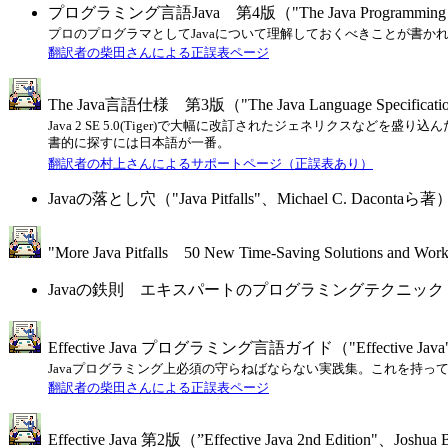
プログラミング言語Java 第4版（"The Java Programming L
プロのプログラマとしてJavaについて理解しておくべきことが書か
翻訳者の柴田さんによる正誤表ページ
The Java言語仕様 第3版（"The Java Language Specificat
Java 2 SE 5.0(Tiger)で大幅に改訂されたジェネリク
書的に探すには日本語が一番。
翻訳者の村上さんによるサポートページ（正誤表あり）
Javaの落とし穴（"Java Pitfalls"、Michael C. Dacontaら著
"More Java Pitfalls 50 New Time-Saving Solutions and W
Javaの鉄則 エキスパートのプログラミングテクニック（"Practical Ja
Effective Java プログラミング言語ガイド（"Effective Java
Javaプログラミング上必須の守らねばならない実践集。これを持っ
翻訳者の柴田さんによる正誤表ページ
Effective Java 第2版（”Effective Java 2nd Edition"、Joshu