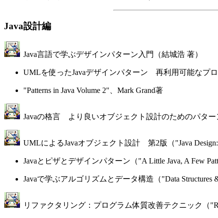
Java設計編
Java言語で学ぶデザインパターン入門（結城浩 著）
UMLを使ったJavaデザインパターン 再利用可能なプログラミング設計集（"Patter
"Patterns in Java Volume 2"、Mark Grand著
Javaの格言 より良いオブジェクト設計のためのパターンと定石（"Java in Pr
UMLによるJavaオブジェクト設計 第2版（"Java Design: Building
Javaとピザとデザインパターン（"A Little Java, A Few Patter
Javaで学ぶアルゴリズムとデータ構造（"Data Structures & Algor
リファクタリング：プログラム体質改善テクニック（"Refactoring: Impr