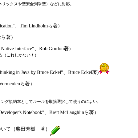
文法（ジェネリックスや型安全列挙型）などに対応。
fication"、Tim Lindholmら著）
yerら著）
a Native Interface"、Rob Gordon著）
る（これしかない！）
n Java by Bruce Eckel"、Bruce Eckel著)
 Vermeulenら著）
ィング規約本としてルールを取捨選択して使うのによい。
eloper's Notebook"、Brett McLaughlinら著）
言語仕様について（柴田芳樹 著）