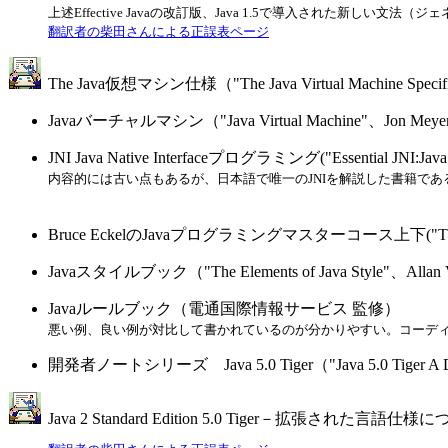
上述Effective Javaの改訂版、Java 1.5で導入された新しい
翻訳者の柴田さんによる正誤表ページ
The Java仮想マシン仕様（"The Java Virtual Machine Speci
Javaバーチャルマシン（"Java Virtual Machine"、Jon Me
JNI Java Native Interfaceプログラミング("Essential JNI:Jav
内容的には古い点もあるが、日本語で唯一のJNIを解説した書籍であ
Bruce EckelのJavaプログラミングマスターコース上下("Thinking i
Javaスタイルブック（"The Elements of Java Style"、Allan
Javaルールブック（電通国際情報サービス 監修）
悪い例、良い例が対比して書かれているのが分かりやすい。コーデ
開発者ノートシリーズ Java 5.0 Tiger（"Java 5.0 Tiger A Dev
Java 2 Standard Edition 5.0 Tiger－拡張された