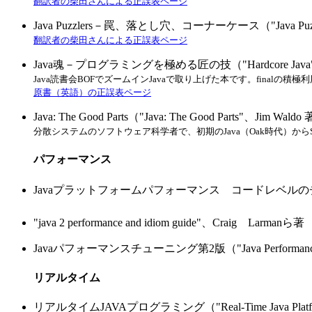
翻訳者の柴田さんによる正誤表ページ
Java Puzzlers－罠、落とし穴、コーナーケース（"Java Puzzler"、
翻訳者の柴田さんによる正誤表ページ
Java魂－プログラミングを極める匠の技（"Hardcore Java"、Ro
Java読書会BOFでズームインJavaで取り上げた本です。fin
原書（英語）の正誤表ページ
Java: The Good Parts（"Java: The Good Parts"、Jim Waldo
分散システムのソフトウェア科学者で、初期のJava（Oak時代）からS
パフォーマンス
Javaプラットフォームパフォーマンス コードレベルのチューニングと開発プロセス
"java 2 performance and idiom guide"、Craig Larmanら著
Javaパフォーマンスチューニング第2版（"Java Performance Tunin
リアルタイム
リアルタイムJAVAプログラミング（"Real-Time Java Platform 