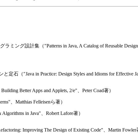
ns in Java, A Catalog of Reusable Design Patterns
actice: Design Styles and Idioms for Effective Ja
 Better Apps and Applets, 2/e"、Peter Coad著）
ns"、Matthias Felleisenら著）
ithms in Java"、Robert Lafore著）
oving The Design of Existing Code"、Martin Fowle