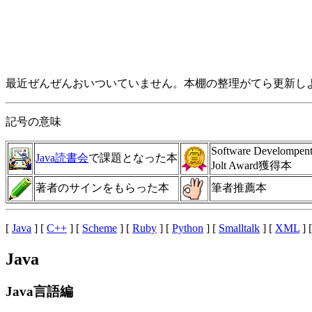
最近ぜんぜんおいついていません。本棚の整理がてら更新し
記号の意味
Software Develomp
Java読書会
で課題となった本
Jolt Award獲得本
著者のサインをもらった本
筆者推薦本
[
Java
] [
C++
] [
Scheme
] [
Ruby
] [
Python
] [
Smalltalk
] [
XML
] 
Java
Java言語編