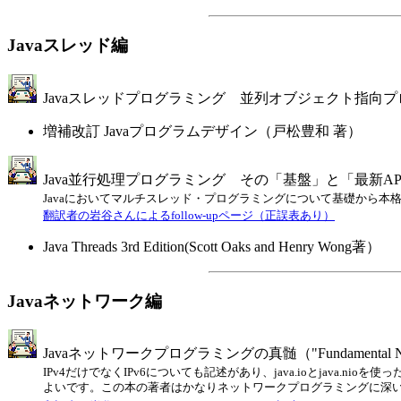
Javaスレッド編
Javaスレッドプログラミング 並列オブジェクト指向プログラミングの設計原理（"Co
増補改訂 Javaプログラムデザイン（戸松豊和 著）
Java並行処理プログラミング その「基盤」と「最新API」を究める（"Ja
Javaにおいてマルチスレッド・プログラミングについて基礎から本格的な応用までカ
翻訳者の岩谷さんによるfollow-upページ（正誤表あり）
Java Threads 3rd Edition(Scott Oaks and Henry Wong著）
Javaネットワーク編
Javaネットワークプログラミングの真髄（"Fundamental Network
IPv4だけでなくIPv6についても記述があり、java.ioとjava.
よいです。この本の著者はかなりネットワークプログラミングに深