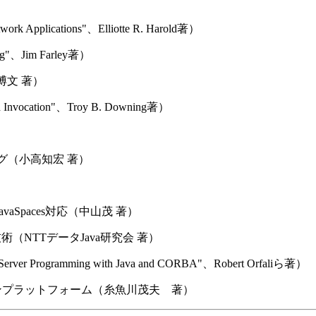
plications"、Elliotte R. Harold著）
"、Jim Farley著）
博文 著）
vocation"、Troy B. Downing著）
）
ング（小高知宏 著）
, JavaSpaces対応（中山茂 著）
術（NTTデータJava研究会 著）
Programming with Java and CORBA"、Robert Orfaliら著）
ションプラットフォーム（糸魚川茂夫 著）