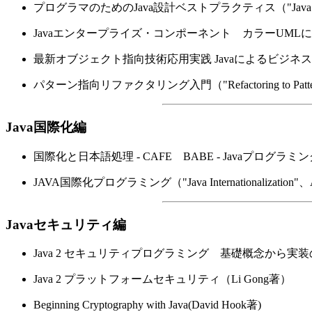
プログラマのためのJava設計ベストプラクティス（"Java Design: Obj
Javaエンタープライズ・コンポーネント カラーUMLによるJavaモデリング（"J
最新オブジェクト指向技術応用実践 Javaによるビジ
パターン指向リファクタリング入門（"Refactoring to Patterns
Java国際化編
国際化と日本語処理 - CAFE BABE - Javaプログ
JAVA国際化プログラミング（"Java Internationalization"、
Javaセキュリティ編
Java 2 セキュリティプログラミング 基礎概念から実装の詳細まで（"J
Java 2 プラットフォームセキュリティ（Li Gong著）
Beginning Cryptography with Java(David Hook著)