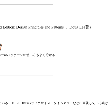
sign Principles and Patterns"、Doug Lea著）
ncurrentパッケージの使い方もよく分かる。
解説されている、TCP/UDPのバッファサイズ、タイムアウトなどに言及している点が