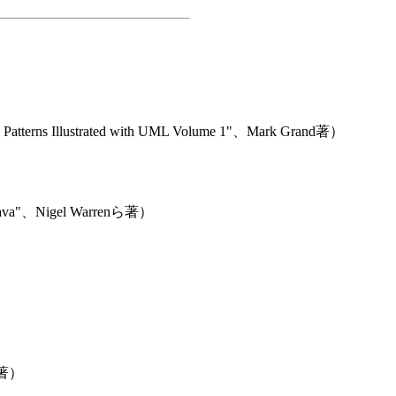
 Illustrated with UML Volume 1"、Mark Grand著）
va"、Nigel Warrenら著）
r著）