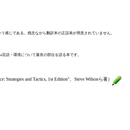
たという感じである。残念ながら翻訳本の正誤表が用意されていません。
Java言語・環境について最良の部位を語る本です。
nd Tactics, 1st Edition"、Steve Wilsonら著）