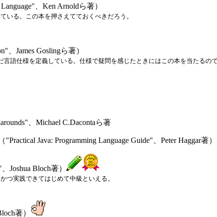
anguage"、Ken Arnoldら著）
れている。この本を押さえてておくべきだろう。
ion"、James Goslingら著）
スなどを盛り込んだ言語仕様を定義している。仕様で疑問を感じたときにはこの本を当
）
orkarounds"、Michael C.Dacontaら著
va: Programming Language Guide"、Peter Haggar著）
"、Joshua Bloch著）
てかつ実践できてはじめて中級といえる。
a Bloch著）