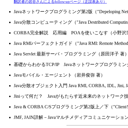
翻訳者の岩谷さんによるfollow-upページ（正誤表あり）
Javaネットワークプログラミング第2版（"Depeloping Network Ap
Java分散コンピューティング（"Java Destributed Computing
CORBA完全解説 応用編 POAを使いこなす（小野沢
Java RMIパーフェクトガイド（"Java RMI: Remote Method In
Java Servlet 最新サーバ・プログラミング（原田洋子 著
基礎からわかるTCP/IP Javaネットワークプログラミ
Javaモバイル・エージェント（岩井俊弥 著）
Java分散オブジェクト入門 Java RMI, CORBA, IDL, Jini
Jiniって何だ？ Javaがもたらす近未来のネットワーク技
Java & CORBA C/Sプログラミング第2版上／下（"Client/Server 
JMF, JAIN詳解－Javaマルチメディアコミュニケー