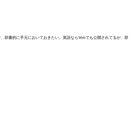
たるので、辞書的に手元においておきたい。英語ならWebでも公開されてるが、辞