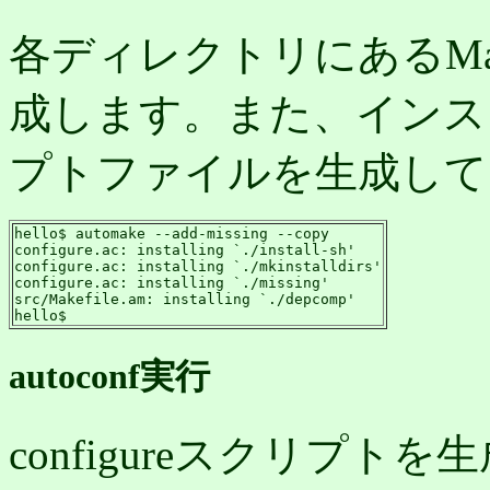
各ディレクトリにあるMakefi
成します。また、インス
プトファイルを生成して
hello$ automake --add-missing --copy

configure.ac: installing `./install-sh'

configure.ac: installing `./mkinstalldirs'

configure.ac: installing `./missing'

src/Makefile.am: installing `./depcomp'

hello$
autoconf実行
configureスクリプト