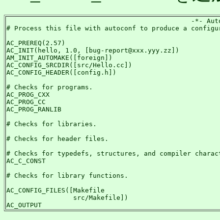
                                               -*- Auto
# Process this file with autoconf to produce a configur
AC_PREREQ(2.57)

AC_INIT(hello, 1.0, [bug-report@xxx.yyy.zz])

AM_INIT_AUTOMAKE([foreign])

AC_CONFIG_SRCDIR([src/Hello.cc])

AC_CONFIG_HEADER([config.h])

# Checks for programs.

AC_PROG_CXX

AC_PROG_CC

AC_PROG_RANLIB

# Checks for libraries.

# Checks for header files.

# Checks for typedefs, structures, and compiler charact
AC_C_CONST

# Checks for library functions.

AC_CONFIG_FILES([Makefile

                 src/Makefile])

AC_OUTPUT