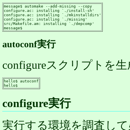
message$ automake --add-missing --copy

configure.ac: installing `./install-sh'

configure.ac: installing `./mkinstalldirs'

configure.ac: installing `./missing'

src/Makefile.am: installing `./depcomp'

message$
autoconf実行
configureスクリプト
hello$ autoconf

hello$
configure実行
実行する環境を調査して