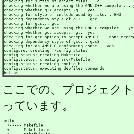
checking for suffix of object files... o

checking whether we are using the GNU C++ compiler... y
checking whether g++ accepts -g... yes

checking for style of include used by make... GNU

checking dependency style of g++... gcc3

checking for gcc... gcc

checking whether we are using the GNU C compiler... yes
checking whether gcc accepts -g... yes

checking for gcc option to accept ANSI C... none needed
checking dependency style of gcc... gcc3

checking for an ANSI C-conforming const... yes

configure: creating ./config.status

config.status: creating Makefile

config.status: creating src/Makefile

config.status: creating config.h

config.status: executing depfiles commands

hello$
ここでの、プロジェクト
っています。
hello

  +----- Makefile

  +----- Makefile.am
