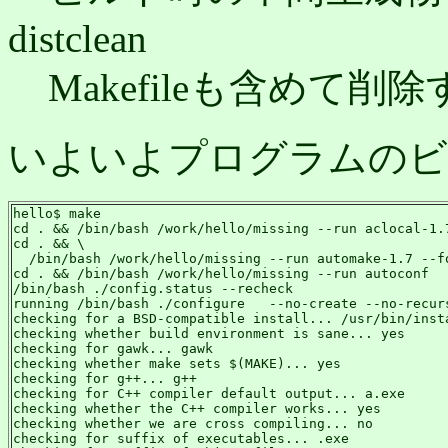
distclean
Makefileも含めて削
いよいよプログラムのビ
hello$ make

cd . && /bin/bash /work/hello/missing --run aclocal-1.7
cd . && \

  /bin/bash /work/hello/missing --run automake-1.7 --fo
cd . && /bin/bash /work/hello/missing --run autoconf

/bin/bash ./config.status --recheck

running /bin/bash ./configure   --no-create --no-recurs
checking for a BSD-compatible install... /usr/bin/insta
checking whether build environment is sane... yes

checking for gawk... gawk

checking whether make sets $(MAKE)... yes

checking for g++... g++

checking for C++ compiler default output... a.exe

checking whether the C++ compiler works... yes

checking whether we are cross compiling... no

checking for suffix of executables... .exe
