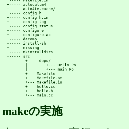
  +----- Makefile.in

  +----- aclocal.m4

  +----- auto4te.cache/

  +----- config.h

  +----- config.h.in

  +----- config.log

  +----- config.status

  +----- configure

  +----- configure.ac

  +----- decomp

  +----- install-sh

  +----- missing

  +----- mkinstalldirs

  +----- src

          +--- .deps/

          |        +--- Hello.Po

          |        +--- main.Po

          +--- Makefile

          +--- Makefile.am

          +--- Makefile.in

          +--- hello.cc

          +--- hello.h

          +--- main.cc
makeの実施