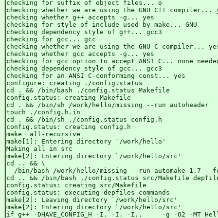
checking for suffix of object files... o

checking whether we are using the GNU C++ compiler... y
checking whether g++ accepts -g... yes

checking for style of include used by make... GNU

checking dependency style of g++... gcc3

checking for gcc... gcc

checking whether we are using the GNU C compiler... yes
checking whether gcc accepts -g... yes

checking for gcc option to accept ANSI C... none needed
checking dependency style of gcc... gcc3

checking for an ANSI C-conforming const... yes

configure: creating ./config.status

cd . && /bin/bash ./config.status Makefile

config.status: creating Makefile

cd . && /bin/sh /work/hello/missing --run autoheader

touch ./config.h.in

cd . && /bin/sh ./config.status config.h

config.status: creating config.h

make  all-recursive

make[1]: Entering directory `/work/hello'

Making all in src

make[2]: Entering directory `/work/hello/src'

cd .. && \

  /bin/bash /work/hello/missing --run automake-1.7 --fo
cd .. && /bin/bash ./config.status src/Makefile depfile
config.status: creating src/Makefile

config.status: executing depfiles commands

make[2]: Leaving directory `/work/hello/src'

make[2]: Entering directory `/work/hello/src'

if g++ -DHAVE_CONFIG_H -I. -I. -I..     -g -O2 -MT Hell