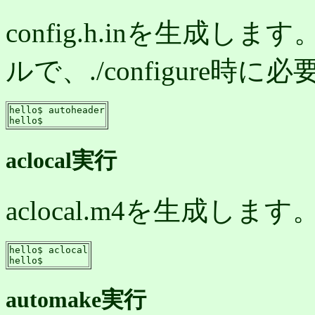
config.h.inを生成しま
ルで、./configure
hello$ autoheader

hello$
aclocal実行
aclocal.m4を生成し
hello$ aclocal

hello$
automake実行