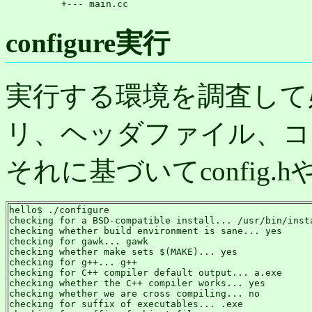
          +--- main.cc
configure実行
実行する環境を調査して
リ、ヘッダファイル、コ
それに基づいてconfig.h
hello$ ./configure

checking for a BSD-compatible install... /usr/bin/insta
checking whether build environment is sane... yes

checking for gawk... gawk

checking whether make sets $(MAKE)... yes

checking for g++... g++

checking for C++ compiler default output... a.exe

checking whether the C++ compiler works... yes

checking whether we are cross compiling... no

checking for suffix of executables... .exe
