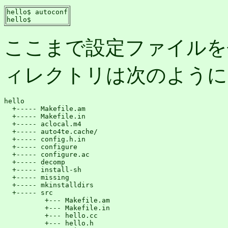
hello$ autoconf

hello$
ここまで設定ファイルを
ィレクトリは次のように
hello

  +----- Makefile.am

  +----- Makefile.in

  +----- aclocal.m4

  +----- auto4te.cache/

  +----- config.h.in

  +----- configure

  +----- configure.ac

  +----- decomp

  +----- install-sh

  +----- missing

  +----- mkinstalldirs

  +----- src

          +--- Makefile.am

          +--- Makefile.in

          +--- hello.cc

          +--- hello.h
