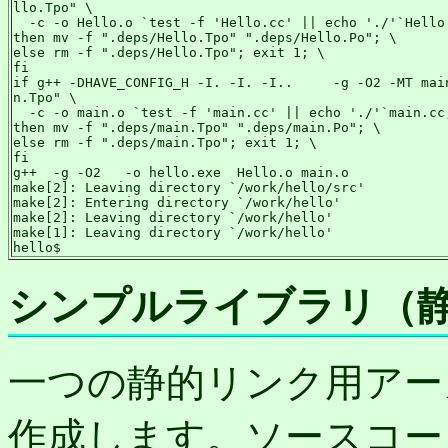
llo.Tpo" \

  -c -o Hello.o `test -f 'Hello.cc' || echo './'`Hello.
then mv -f ".deps/Hello.Tpo" ".deps/Hello.Po"; \

else rm -f ".deps/Hello.Tpo"; exit 1; \

fi

if g++ -DHAVE_CONFIG_H -I. -I. -I..     -g -O2 -MT main
n.Tpo" \

  -c -o main.o `test -f 'main.cc' || echo './'`main.cc;
then mv -f ".deps/main.Tpo" ".deps/main.Po"; \

else rm -f ".deps/main.Tpo"; exit 1; \

fi

g++  -g -O2   -o hello.exe  Hello.o main.o

make[2]: Leaving directory `/work/hello/src'

make[2]: Entering directory `/work/hello'

make[2]: Leaving directory `/work/hello'

make[1]: Leaving directory `/work/hello'

hello$
シンプルライブラリ（
一つの静的リンク用アー
作成します。ソースコー