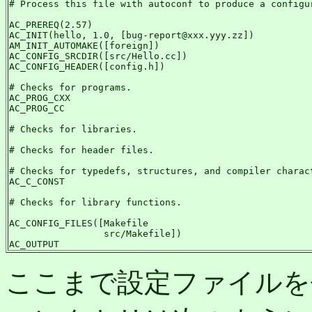
# Process this file with autoconf to produce a configur
AC_PREREQ(2.57)

AC_INIT(hello, 1.0, [bug-report@xxx.yyy.zz])

AM_INIT_AUTOMAKE([foreign])

AC_CONFIG_SRCDIR([src/Hello.cc])

AC_CONFIG_HEADER([config.h])

# Checks for programs.

AC_PROG_CXX

AC_PROG_CC

# Checks for libraries.

# Checks for header files.

# Checks for typedefs, structures, and compiler charact
AC_C_CONST

# Checks for library functions.

AC_CONFIG_FILES([Makefile

                 src/Makefile])

AC_OUTPUT
ここまで設定ファイルを