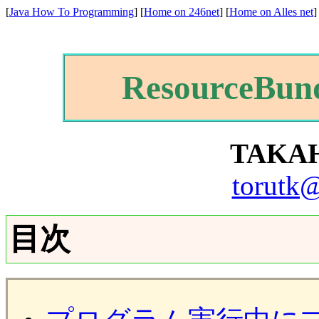
[
Java How To Programming
] [
Home on 246net
] [
Home on Alles net
]
ResourceBu
TAKAH
torutk@
目次