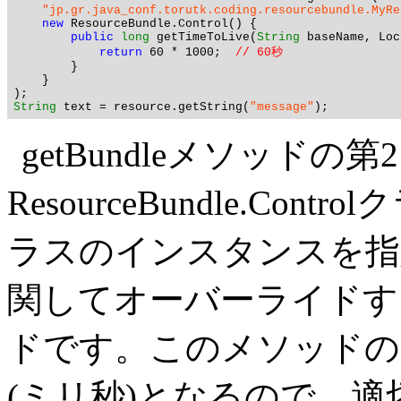
"jp.gr.java_conf.torutk.coding.resourcebundle.MyRe
new
 ResourceBundle.Control() {

public
long
 getTimeToLive(
String
 baseName, Loc
return
 60 * 1000;  
// 60秒
	}

    }

String
 text = resource.getString(
"message"
getBundleメソッドの
ResourceBundle.C
ラスのインスタンスを指
関してオーバーライドするのは
ドです。このメソッドの
(ミリ秒)となるので、