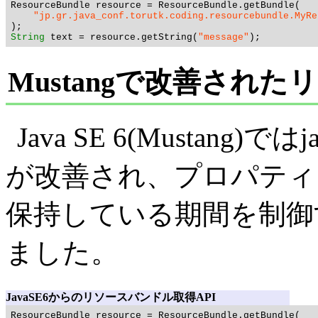
ResourceBundle resource = ResourceBundle.getBundle(

"jp.gr.java_conf.torutk.coding.resourcebundle.MyRe
String
 text = resource.getString(
"message"
Mustangで改善され
Java SE 6(Mustang)ではj
が改善され、プロパティ
保持している期間を制御
ました。
JavaSE6からのリソースバンドル取得API
ResourceBundle resource = ResourceBundle.getBundle(
