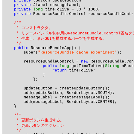
private
 JButton updateButton;

private
 JLabel messageLabel;

private
long
 timeToLive = 30 * 1000;

private
 ResourceBundle.Control resourceBundleContro
/**

     * コンストラクタ。

     * リソースバンドル制御用のResourceBundle.Control匿名ク
     * 生成し、またGUIを構成するパーツを生成する。

     */
public
 ResourceBundleApp() {

        super(
"ResourceBundle cache experiment"
);

        resourceBundleControl = 
new
 ResourceBundle.Con
public
long
 getTimeToLive(
String
 aBase
return
 timeToLive;

                }

            };

        updateButton = createUpdateButton();

        add(updateButton, BorderLayout.SOUTH);

        messageLabel = createMessageLabel();

        add(messageLabel, BorderLayout.CENTER);

    }

/**

     * 更新ボタンを生成する。

     * 更新ボタンのアクション

     */