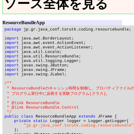
ソース全体を見る
ResourceBundleApp
package
 jp.gr.java_conf.torutk.coding.resourcebundle;

import
import
import
import
import
import
import
import
import
 javax.swing.JLabel;

/**

 * ResourceBundleのキャッシュ時間を制御し、プロパティファイルの
 * プログラム実行中に反映する実験プログラム(クラス)。

 * 

 * @link ResourceBundle

 * @link ResourceBundle.Control

 */
public
class
 ResourceBundleApp 
extends
 JFrame {

private
static
 Logger logger = Logger.getLogger(

"jp.gr.java_conf.torutk.coding.resourcebundle"
    );
