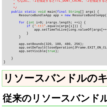
     * ちなみに、-1を指定するとTTL_DONT_CACHE, -2を指定するとTT
     * 

     */
public
static
void
 main(
final
String
[] args) {

        ResourceBundleApp app = 
new
 ResourceBundleApp()
for
 (
int
 i=0; i<args.length; ++i) {

if
 (
"-ttl"
.equals(args[i])) {

                app.setTimeToLive(Long.valueOf(args[++i
            }

        }

        app.setBounds(320, 100, 480, 256);

        app.setDefaultCloseOperation(JFrame.EXIT_ON_CLO
        app.setVisible(
true
);

    }

リソースバンドルの
従来のリソースバンド