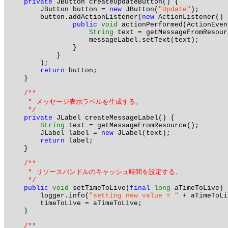
private
 JButton createUpdateButton() {

        JButton button = 
new
 JButton(
"Update"
);

        button.addActionListener(
new
 ActionListener() {
public
void
 actionPerformed(ActionEven
String
 text = getMessageFromResourc
                    messageLabel.setText(text);

                }

            }

        );

return
 button;

    }

/**

     * メッセージ表示ラベルを生成する。

     */
private
 JLabel createMessageLabel() {

String
 text = getMessageFromResource();

        JLabel label = 
new
 JLabel(text);

return
 label;

    }

/**

     * リソースバンドルのキャッシュ時間を設定する。

     */
public
void
 setTimeToLive(
final
long
 aTimeToLive) {
        logger.info(
"setting new value = "
 + aTimeToLi
        timeToLive = aTimeToLive;

    }

/**
