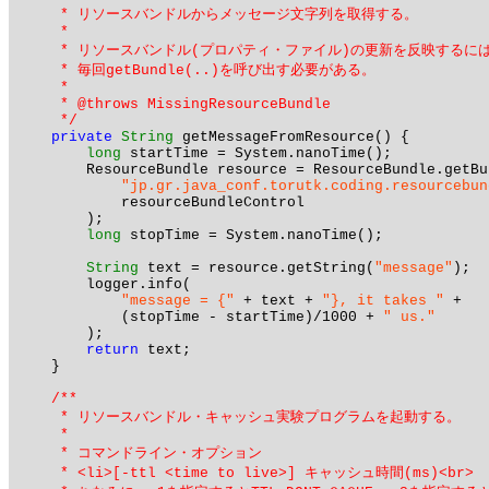
     * リソースバンドルからメッセージ文字列を取得する。

     *

     * リソースバンドル(プロパティ・ファイル)の更新を反映するには
     * 毎回getBundle(..)を呼び出す必要がある。

     * 

     * @throws MissingResourceBundle

     */
private
String
 getMessageFromResource() {

long
 startTime = System.nanoTime();

        ResourceBundle resource = ResourceBundle.getBun
"jp.gr.java_conf.torutk.coding.resourcebun
            resourceBundleControl

        );

long
 stopTime = System.nanoTime();

String
 text = resource.getString(
"message"
);

        logger.info(

"message = {"
 + text + 
"}, it takes "
 +

            (stopTime - startTime)/1000 + 
" us."
        );

return
 text;

    }

/**

     * リソースバンドル・キャッシュ実験プログラムを起動する。

     *

     * コマンドライン・オプション

     * <li>[-ttl <time to live>] キャッシュ時間(ms)<br>
