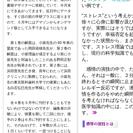
い例です。
書籍デザイナーに依頼していて、今月末
にできあがってきます。近日中にデータ
“ストレス”という考え
を、すぐ目の前の学研プラスに送ります
徐々に心身に影響が及
ので、５月中にはアマゾンからオンデマ
すが、実際にはそうでは
ンド版として入手できるようになりま
す。
うですが、幸福否定を
なかった状態から、ま
第１巻の解題は、小坂先生の 60 年来の
です。ストレス理論で
盟友であった岡田靖雄先生が、第２巻の
し、現行の科学知識で
解題は、小坂理論が成立するより前に小
ん。
坂先生と対論をしたことのある野田正彰
先生が執筆されています。第２巻には、
感情の演技の中で、た
浜田晋先生亡き後、長年にわたって浜田
ん。それは一般に、２
クリニックに勤務しておられた、小坂先
終わるとその瞬間に止
生の東京医科歯科大学での後輩にもあた
レルギー反応ですが、
る白石弘巳先生が寄稿してくださってい
ます。
情を作るのをやめた瞬
を考えなければならな
全４巻を５月中に刊行することもでき
医学知識の中には、こ
ないわけではないのですが、編集者の示
す。
唆により、慎重を期して二回に分け、後
半の２巻は６月に刊行することにしまし
た。そのおかげで、１年数か月ぶりに、
１日くらいですが、一息つけることにな