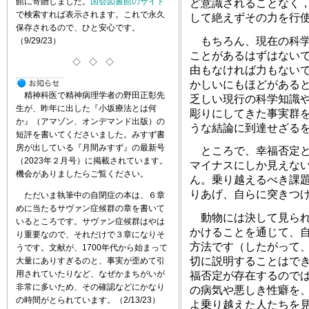
館に寄贈しました。
国会図書館のサイト
ど意識されることなく
で検索すれば表示されます。これで永久
して絶えずその力を行
保存されるので、ひと安心です。
もちろん、現在の科学
（9/29/23）
ことがあるはずはない
◇ ◇ ◇
由もなければ力もない
かしいにもほどがある
精神科医で精神病理学者の野田正彰先
乏しい現行の科学知識
生が、昨年に出した『小坂療法とは何
彫りにしてきた事実群
か』（アマゾン、オンデマンド出版）の
うな結論に到達せざる
短評を書いてくださいました。みすず書
房が出している『月間みすず』の最新号
ところで、幸福否定と
（2023年２月号）に掲載されています。
マイナスにしか見えな
機会がありましたらご覧ください。
ん。乗り越えるべき課
りあげ、自らに突きつ
ただいま執筆中の自閉症の本は、６章
めに当たるサヴァン症候群の章を書いて
動物には決して見られ
いるところです。サヴァン症候群はやは
かけることを通じて、
り重要なので、それだけで３章になりそ
方法です（したがって
うです。文献が、1700年代から始まって
切に説明することはで
大量にありすぎるのと、事実が歪めて引
用されていたりなど、なぜかまちがいが
福否定が存在するので
非常に多いため、その確認などにかなり
の病気や悪しき性癖を
の時間がとられています。（2/13/23）
よ乗り越えた人たちを