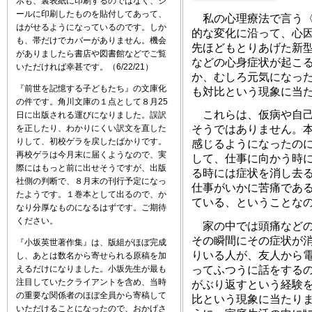
示も、裏表紙に印刷するのではなく、シ
ールに印刷したものを貼付してあって、
私の心理療法で言う〈
はがせるようになっているのです。しか
的な変化に沿って、心
も、帯だけでカバーがありません。機会
先ほどもとりあげた新
がありましたら書店や図書館などでご覧
などの心身症状が起こ
いただければ幸甚です。（6/22/21）
か、むしろ元気になっ
『前世を記憶する子どもたち』の文庫化
も対比という現象に当
の件です。角川文庫の１点として８月25
これらは、仮病や自己
日に出版される運びになりました。誤訳
を正したり、わかりにくい訳文を直した
そうではありません。
りして、初校ゲラを戻したばかりです。
感じるようになったの
再校ゲラは今月末に届くようなので、実
して、仕事に向かう時
際にはもっと前に出せそうですが、出版
る時には症状を消し去
社側の判断で、８月末の刊行予定になっ
仕事がいかに苦痛であ
たようです。１巻本として出るので、か
ている、ということな
なり分厚なものになるはずです。ご期待
ください。
家の中では頭痛などの
その瞬間にその症状が
『小坂英世著作集』は、版組がほぼ完成
りいる人が、友人から
し、あとは数名から寄せられる原稿を加
えるだけになりました。小坂先生が最も
ってふつうに話をする
注目していたクライアントを含め、当時
がぶり返すという経験
の重要な関係者のほぼ全員から寄稿して
比という現象に当たり
いただけることになったので、おかげさ