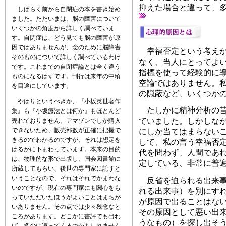
抑えた場合と違って、
しばらく前から自閉症の本を書き始め
ました。ただいまは、脳の障害について
いくつかの角度から詳しく調べていま
す。自閉症は、どう見ても脳の障害が原
因ではありませんが、念のために脳障害
幸福否定という考えか
そのものについて詳しく調べているわけ
なく、当人にとってよ
です。これまでの自閉症論とは全く違う
指標を使って経験的に
ものになるはずです。刊行は来年の中頃
空論ではありません。
を目途にしています。
の隠蔽など、いくつか
やはりというべきか、『小坂英世著作
たしかに精神分析の昔
集』も『小坂療法とは何か』もほとんど
ていました。しかしな
売れておりません。アマゾンでしか購入
できないため、販売部数が正確に把握で
にしか当てはまらない
きるのでわかるのですが、それは想定を
して、私の言う幸福否
はるかに下まわっています。本来の目的
代を問わず、人間であ
は、物理的な形で出版し、国会図書館に
定している、非常に普
所蔵してもらい、後世の専門家に託すと
いうことなので、それはそれでかまわな
反省を迫られる出来事
いのですが、現在の専門家にも関心をも
れる出来事）を別にす
っていただいたほうがよいことはまちが
が原因で出ることはな
いありません。その点では少々残念なと
その原因として悪い出
ころがあります。どこかに書評でも出れ
うなもの）を探し出そ
ば、多少は違ってくるのかもしれません