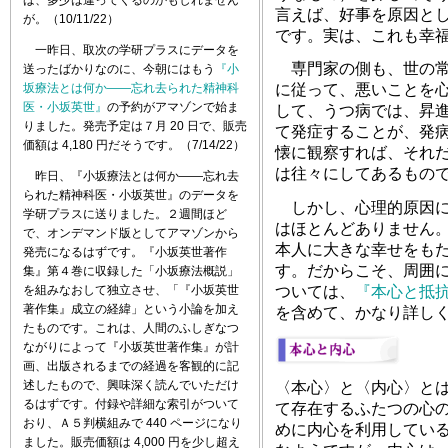
言えば、好事を原因と
が。（10/11/22）
です。実は、これも幸
一昨日、取次の学研プラスにデータを
専門家の側も、世の常
送ったばかりなのに、今朝にはもう
『小
坂療法とは何か――忘れ去られた精神科
に従って、悪いことを
医・小坂英世』
の予約がアマゾンで始ま
して、うつ病では、昇
りました。発売予定は７月 20 日で、販売
て発症することが、発
価額は 4,180 円だそうです。（7/14/22）
懐に観察すれば、それ
は往々にしてあるもの
昨日、『小坂療法とは何か――忘れ去
られた精神科医・小坂英世』のデータを
しかし、心理的原因に
学研プラスに送りました。２週間ほど
はほとんどありません
で、オンデマンド版としてアマゾンから
本人に大きな幸せをも
発売になるはずです。『小坂英世著作
す。だからこそ、周囲
集』第４巻に収録した「小坂療法概説」
を組みなおして独立させ、「『小坂英世
ついては、
『本心と抵
著作集』成立の経緯」という小論を加え
を含めて、かなり詳し
たものです。これは、人間のふしぎなつ
ながりによって『小坂英世著作集』が計
画、出版されるまでの経過を客観的に記
述したもので、興味深く読んでいただけ
〈本心〉と〈内心〉と
るはずです。付録や詳細な索引がついて
て存在するふたつの心
おり、Ａ５判横組みで 440 ページになり
めに内心を利用してい
ました。販売価額は 4,000 円を少し超え