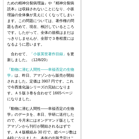
ための精神分裂病理論』や『精神分裂病
読本』は収録されないことになり、小坂
理論の全体像が見えにくくなってしまい
ます。この問題については、著作権の問
題も含めて、現在、検討しているところ
です。したがって、全体の規模はまだは
っきりしませんが、全部で３巻程度には
なるように思います。
合わせて、
「小坂英世著作目録」
を更
新しました。（12/8/20）
『動物に潜む人間性――幸福否定の生物
学』
は、昨日、アマゾンから販売が開始
されました。定価は 3907 円です。これ
で今西進化論シリーズの完結になりま
す。Ａ５版３巻を合わせて 1665ページ
になりました。
『動物に潜む人間性――幸福否定の生物
学』のデータを、本日、学研に送付した
ので、今月末にはオンデマンド版として
アマゾンから刊行が開始されるはずで
す。Ａ４版横組み 30 行で、総ページ数は
449 になりました。本年の出版予定はこ