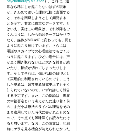
psychotherapy situation
）。これは、通
常なら稀にしか起こらないはずの現象
が、きわめて強い心理的抵抗に直面する
と、それを回避しようとして頻発するこ
とを示す、非常に貴重なデータです。と
はいえ、実はこの現象は、それ以降もご
くふつうに、しかも録音テープばかりで
なく、媒体がMDやICに変わっても、同じ
ように起こり続けています。さらには、
電話やスカイプでの心理療法でもごくふ
つうに起こります。ひどい場合には、声
が全く聞き取れないほど大きな雑音が続
いたり、接続が切れてしまったりしま
す。そしてそれは、強い抵抗の目印とし
て実用的に利用されているのです。こう
した現象は、超常現象研究史上でも全く
知られていないので、いずれ詳しく報告
する予定です。また、この拙論は、現在
の幸福否定という考えかたに辿り着く前
の、まだ小坂療法のライバル理論をその
まま適用していた時代に書かれたものな
ので、その点でも興味深くお読みただけ
ると思います。なお、この論文は、印刷
前にゲラを見る機会が与えられなかった