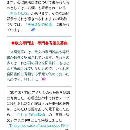
ます。心理療法自体について書かれたも
のとしては、右欄にも表示されている
『本心と抵抗』
があります。その理論的
背景やそれが導き出されるまでの経緯に
ついては、
『幸福否定の構造』
に書かれ
ています。……
◆欧文専門誌・専門書寄贈先募集
当研究室には、欧文の専門雑誌や専門
書が数多く収蔵されています。それらの
多くは、わが国の国公立図書館にもほと
んど所蔵されていないもので、いずれ国
会図書館に寄贈する予定で集めておいた
ものです。詳しくは
30年ほど前にアメリカの心身医学雑誌
に寄稿した、心理療法の中で録音テープ
に繰り返し雑音が記録された事例の報告
を、このたび必要があって電子化したた
め、
「これまでの出版物」
の「事典・論
文」の項に pdf として掲載しました
（
Presumed case of spontaneous PK in