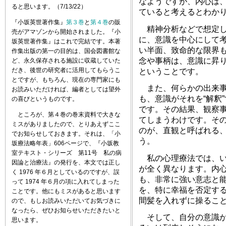
なようですが、内心は
ると思います。（7/13/22）
ていると考えるとわか
『小坂英世著作集』
第３巻
と
第４巻
の販
精神分析などで想定し
売がアマゾンから開始されました。『小
に、意識を中心にして
坂英世著作集』はこれで完結です。本著
い半面、致命的な限界
作集出版の第一の目的は、国会図書館な
念や事柄は、意識に昇
ど、永久保存される施設に収蔵していた
だき、後世の研究者に活用してもらうこ
ということです。
とですが、もちろん、現在の専門家にも
また、何らかの出来事
お読みいただければ、編者としては望外
も、意識がそれを“解釈
の喜びというものです。
です。その結果、観察事
ところが、第４巻の巻末資料で大きな
てしまうわけです。その
ミスがありましたので、とりあえずここ
のが、直観と呼ばれる
でお知らせしておきます。それは、「小
う。
坂療法略年表」606ページで、『小坂教
室テキスト・シリーズ 第11号 私の病
私の心理療法では、い
因論と治療法』の発行を、本文では正し
が全く異なります。内
く 1976 年６月としているのですが、誤
も、非常に強い意志と
って 1974 年６月の項に入れてしまった
を、特に幸福を否定す
ことです。他にもミスがあると思います
間髪を入れずに操るこ
ので、もしお読みいただいてお気づきに
なったら、ぜひお知らせいただきたいと
そして、自分の意識が
思います。