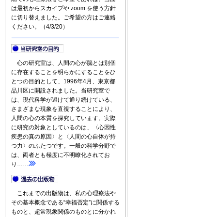
は最初からスカイプや zoom を使う方針
に切り替えました。ご希望の方はご連絡
ください。（4/3/20）
心の研究室は、人間の心が脳とは別個
に存在することを明らかにすることをひ
とつの目的として、1996年4月、東京都
品川区に開設されました。当研究室で
は、現代科学が避けて通り続けている、
さまざまな現象を直視することにより、
人間の心の本質を探究しています。実際
に研究の対象としているのは、〈心因性
疾患の真の原因〉と〈人間の心自体が持
つ力〉のふたつです。一般の科学分野で
は、両者とも極度に不明瞭化されてお
り……
これまでの出版物は、私の心理療法や
その基本概念である“幸福否定”に関係する
ものと、超常現象関係のものとに分かれ