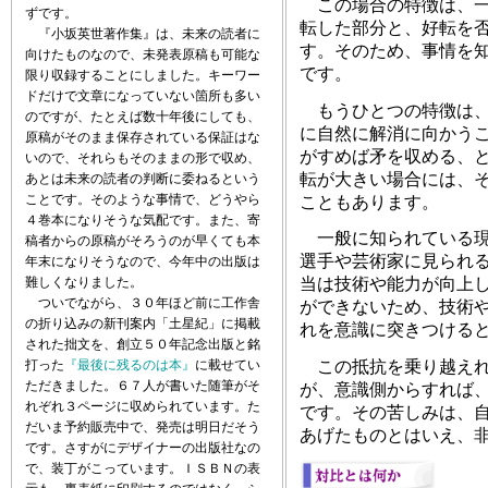
この場合の特徴は、一
ずです。
転した部分と、好転を
『小坂英世著作集』は、未来の読者に
す。そのため、事情を
向けたものなので、未発表原稿も可能な
です。
限り収録することにしました。キーワー
ドだけで文章になっていない箇所も多い
もうひとつの特徴は、
のですが、たとえば数十年後にしても、
に自然に解消に向かうこ
原稿がそのまま保存されている保証はな
がすめば矛を収める、
いので、それらもそのままの形で収め、
転が大きい場合には、
あとは未来の読者の判断に委ねるという
ことです。そのような事情で、どうやら
こともあります。
４巻本になりそうな気配です。また、寄
一般に知られている現
稿者からの原稿がそろうのが早くても本
選手や芸術家に見られる
年末になりそうなので、今年中の出版は
難しくなりました。
当は技術や能力が向上
ついでながら、３０年ほど前に工作舎
ができないため、技術や
の折り込みの新刊案内「土星紀」に掲載
れを意識に突きつける
された拙文を、創立５０年記念出版と銘
打った
『最後に残るのは本』
に載せてい
この抵抗を乗り越えれ
ただきました。６７人が書いた随筆がそ
が、意識側からすれば
れぞれ３ページに収められています。た
です。その苦しみは、
だいま予約販売中で、発売は明日だそう
あげたものとはいえ、
です。さすがにデザイナーの出版社なの
で、装丁がこっています。ＩＳＢＮの表