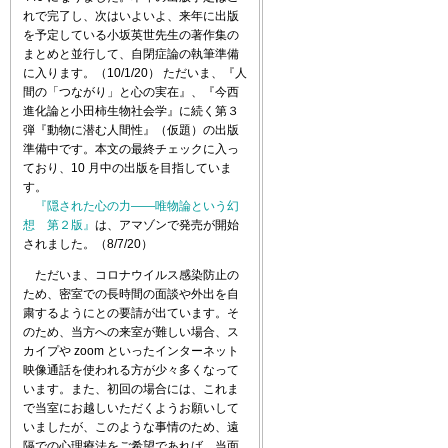
れで完了し、次はいよいよ、来年に出版
を予定している小坂英世先生の著作集の
まとめと並行して、自閉症論の執筆準備
に入ります。（10/1/20） ただいま、『人
間の「つながり」と心の実在』、『今西
進化論と小田柿生物社会学』に続く第３
弾『動物に潜む人間性』（仮題）の出版
準備中です。本文の最終チェックに入っ
ており、10 月中の出版を目指していま
す。
『隠された心の力――唯物論という幻
想 第２版』
は、アマゾンで発売が開始
されました。（8/7/20）
ただいま、コロナウイルス感染防止の
ため、密室での長時間の面談や外出を自
粛するようにとの要請が出ています。そ
のため、当方への来室が難しい場合、ス
カイプや zoom といったインターネット
映像通話を使われる方が少々多くなって
います。また、初回の場合には、これま
で当室にお越しいただくようお願いして
いましたが、このような事情のため、遠
隔での心理療法をご希望であれば、当面