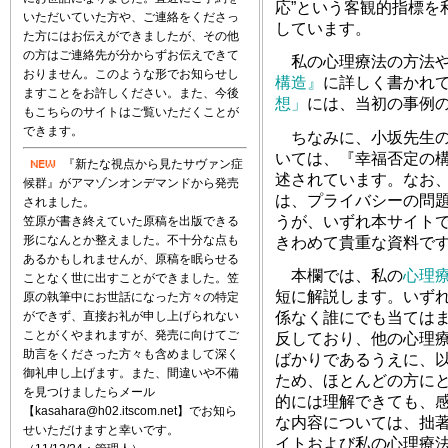
応”という客観的指標を
いただいていた方や、ご連絡をくださっ
しています。
た方にはお伝えができましたが、その他
の方はご連絡先が分からずお伝えできて
私の心理療法の方法や
おりません。このような形でお知らせし
構造』
に詳しく書かれ
ますことをお許しください。また、今後
想」
には、当初の事例
もこちらのサイトはご覧いただくことが
できます。
ちなみに、小坂先生の
いては、『幸福否定の
『新たな視点から見たサヴァン症
述されています。なお、
候群』がアマゾンオンデマンドから発売
は、プライバシーの問
されました。
うが、いずれ本サイト
笠原が書き終えていた原稿を出版できる
形になんとか整えました。不十分な点も
きわめて貴重な資料で
あるかもしれませんが、原稿を眠らせる
本欄では、私の
心理
ことなく世に出すことができました。笠
短に解説します。いず
原の執筆中にお世話になった方々の特定
ができず、直接お礼が申し上げられない
係なく誰にでも当ては
ことがくやまれますが、発売に向けてご
反しており、他の心理
助言をくださった方々も含めまして深く
ばかりであるうえに、
御礼申し上げます。また、間違いや不備
ため、ほとんどの方に
を見つけましたらメール
的には理解できても、
【kasahara@h02.itscom.net】でお知ら
な内容については、拙
せいただけますと幸いです。
イトおよび私の心理療