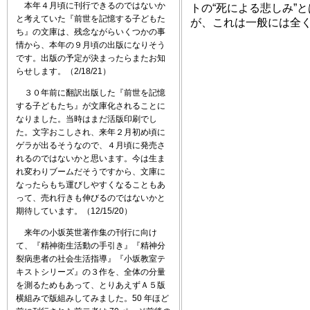
本年４月頃に刊行できるのではないか
トの“死による悲しみ”
と考えていた『前世を記憶する子どもた
が、これは一般には全
ち』の文庫は、残念ながらいくつかの事
情から、本年の９月頃の出版になりそう
です。出版の予定が決まったらまたお知
らせします。（2/18/21）
３０年前に翻訳出版した『前世を記憶
する子どもたち』が文庫化されることに
なりました。当時はまだ活版印刷でし
た。文字おこしされ、来年２月初め頃に
ゲラが出るそうなので、４月頃に発売さ
れるのではないかと思います。今は生ま
れ変わりブームだそうですから、文庫に
なったらもち運びしやすくなることもあ
って、売れ行きも伸びるのではないかと
期待しています。（12/15/20）
来年の小坂英世著作集の刊行に向け
て、『精神衛生活動の手引き』『精神分
裂病患者の社会生活指導』『小坂教室テ
キストシリーズ』の３作を、全体の分量
を測るためもあって、とりあえずＡ５版
横組みで版組みしてみました。50 年ほど