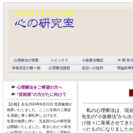
心理療法の実際
トピックス
小坂療法概説
中 間 領 
幸福否定の種々相
心理療法随想
定説への批判
理論的考
心理療法をご希望の方へ
“芸術派”の方がたに向けて
【訃報】去る2024年8月22日 笠原敏雄が
私の心理療法は、現在
他界いたしました。ここに生前のご厚誼
を深謝し厚く御礼申し上げます。
先生の“小坂療法”から
笠原の他界に伴い、五反田の心の研究室
け徐々に発展させてき
は閉鎖いたしました。長きにわたり本当
ったものになりましたが
にお世話になりました。直近にご予約を