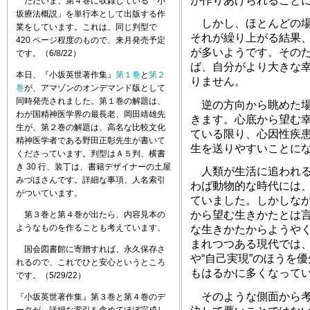
が作りあげられること
ただいま、第４巻に収録している「小
坂療法概説」を単行本として出版する作
しかし、ほとんどの場
業をしています。これは、同じ判型で
それが繰り上がる結果
420 ページ程度のもので、来月発売予定
が多いようです。その
です。（6/8/22）
ば、自分がより大きな
本日、『小坂英世著作集』
第１巻
と
第２
りません。
巻
が、アマゾンのオンデマンド版として
同時発売されました。第１巻の解題は、
逆の方向から眺めた場
わが国精神医学界の最長老、岡田靖雄先
きます。心底から望む幸
生が、第２巻の解題は、高名な比較文化
ている限り、心因性疾患
精神医学者である野田正彰先生が書いて
生を送りやすいことに
くださっています。判型はＡ５判、横書
き 30 行、装丁は、書籍デザイナーの土屋
人類が生活に追われる
みづほさんです。詳細な事項、人名索引
わば動物的な時代には
がついています。
ていました。しかしな
から望む生きかたとは
第３巻と第４巻が出たら、内容見本の
ようなものを作ることも考えています。
な生きかたからようや
まれつつある現代では
国会図書館に寄贈すれば、永久保存さ
や“自己実現”のほうを
れるので、これでひと安心というところ
もはるかに多くなって
です。（5/29/22）
そのような側面から考
『小坂英世著作集』第３巻と第４巻のデ
ータが、詳細な索引を含めてほぼ完成し