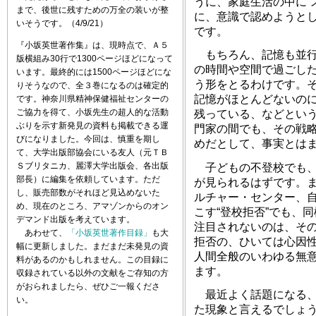
うに、家庭生活の中に“
まで、後世に残すための万全の装いが整
に、意識で認めようと
いそうです。（4/9/21）
です。
『小坂英世著作集』は、現時点で、Ａ５
もちろん、記憶も並行
版横組み30行で1300ページほどになって
の時間や空間で過ごし
います。最終的には1500ページほどにな
う形をとるわけです。
りそうなので、全３巻になるのは確定的
記憶がほとんどないの
です。神奈川県精神保健福祉センターの
ご協力を得て、小坂先生の超人的な活動
残っている、などとい
ぶりを示す新発見の資料も掲載できる運
門家の間でも、その戦
びになりました。今回は、慎重を期し
めだとして、事実とは
て、大学出版部協会にいる友人（元ＴＢ
Ｓブリタニカ、麗澤大学出版会、各出版
子どもの不登校でも、
部長）に編集を依頼しています。ただ
が見られるはずです。
し、販売部数がそれほど見込めないた
ルチャー・センター、
め、現在のところ、アマゾンからのオン
こす“登校拒否”でも、
デマンド出版を考えています。
注目されないのは、そ
あわせて、
「小坂英世著作目録」
も大
拒否の、ひいては心因
幅に更新しました。まだまだ未発見の資
人間全般のいわゆる無
料があるのかもしれません。この目録に
ます。
収録されている以外の文献をご存知の方
がおられましたら、ぜひご一報くださ
最近よく話題になる、
い。
た現象と言えるでしょ