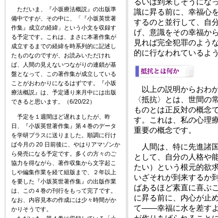
るいは到来しそうにな
ただいま、『小坂療法概説』の出版準
識に昇る前に、幸福心
備中ですが、その中に、「『小坂英世著
するのと並行して、自分
作集』成立の経緯」という小文を収録す
げ、意識をその幸福か
る予定です。これは、まさに本著作集が
見れば完全犯罪のよう
成立するまでの経緯を時系列的に記述し
的に行なわれているよ
たものなのですが、お読みいただけれ
ば、人間の見えないつながりの連鎖が基
盤となって、この著作集が成立している
ことがおわかりになるはずです。『小坂
以上の説明からおわか
療法概説』は、予定通り来月中には出版
〈抵抗〉とは、世間の
できると思います。（6/20/22）
ものとは正反対の概念
予定を１週間ほど遅れましたが、昨
す。これは、私の心理
日、『小坂英世著作集』第４巻のデータ
重要の概念です。
を学研プラスに送りました。順調に行け
ば今月の 20 日前後に、やはりアマゾンか
人間は、特に先進諸国
ら発売になる予定です。多くの方々のご
として、自分の人格や
協力を得ながら、著作収集から文字起こ
たい）という根元的欲
しや編集作業を経て組版まで、２年以上
いざそれが到来するか
を要した『小坂英世著作集』の出版作業
ばあるほど素直に喜ぶ
は、この４巻の刊行をもって完了です。
に昇る前に、内心が止
なお、内容見本の作成には少々時間がか
て――幸福に水を差す
かりそうです。