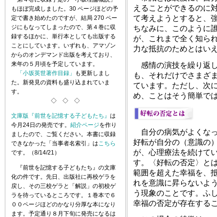
えることができるのに
もほぼ完成しました。30 ページほどの予
て考えようとすると、
定で書き始めたのですが、結局 270 ペー
ジにもなってしまったので、第４巻に収
ちなみに、このように
録するほかに、単行本としても出版する
が、これまで全く知ら
ことにしています。いずれも、アマゾン
力な抵抗のためとはい
からのオンデマンド出版を考えており、
来年の５月頃を予定しています。
感情の演技を繰り返し
「小坂英世著作目録」
も更新しまし
も、それだけでさまざ
た。新発見の資料も盛り込まれていま
ています。ただし、次
す。
め、ことはそう簡単で
◇ ◇ ◇
文庫版『前世を記憶する子どもたち』
は
今月24日の発売です。
紹介ページ
を作り
自分の病気がよくなっ
ましたので、ご覧ください。本書に収録
好転が自分の（意識の
できなかった「当事者名索引」は
こちら
が、心理療法を続けて
です。（8/14/21）
す。〈好転の否定〉と
『前世を記憶する子どもたち』の文庫
範囲を超えた幸福を、
化の件です。先日、出版社に再校ゲラを
れを意識に昇らないよ
戻し、その三校ゲラと「解説」の初校ゲ
う現象のことです。ふ
ラを待っているところです。１巻本で６
幸福の否定が存在する
００ページほどのかなり分厚な本になり
ます。予定通り８月下旬に発売になるは