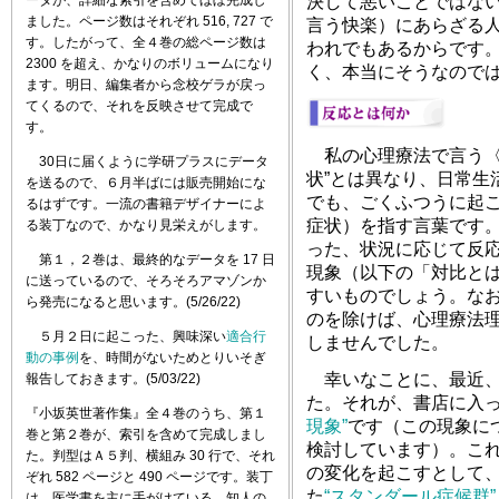
決して悪いことではな
ました。ページ数はそれぞれ 516, 727 で
言う快楽）にあらざる
す。したがって、全４巻の総ページ数は
われでもあるからです
2300 を超え、かなりのボリュームになり
く、本当にそうなので
ます。明日、編集者から念校ゲラが戻っ
てくるので、それを反映させて完成で
す。
私の心理療法で言う〈
30日に届くように学研プラスにデータ
状”とは異なり、日常生
を送るので、６月半ばには販売開始にな
でも、ごくふつうに起
るはずです。一流の書籍デザイナーによ
症状）を指す言葉です
る装丁なので、かなり見栄えがします。
った、状況に応じて反
第１，２巻は、最終的なデータを 17 日
現象（以下の「対比と
に送っているので、そろそろアマゾンか
すいものでしょう。な
ら発売になると思います。(5/26/22)
のを除けば、心理療法
５月２日に起こった、興味深い
適合行
しませんでした。
動の事例
を、時間がないためとりいそぎ
幸いなことに、最近、
報告しておきます。(5/03/22)
た。それが、書店に入
『小坂英世著作集』全４巻のうち、第１
現象”
です（この現象に
巻と第２巻が、索引を含めて完成しまし
検討しています）。こ
た。判型はＡ５判、横組み 30 行で、それ
の変化を起こすとして
ぞれ 582 ページと 490 ページです。装丁
た
“スタンダール症候群”
は、医学書を主に手がけている、知人の