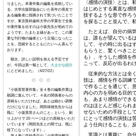
〈感情の演技〉とは、
りました。本著作集の編集を依頼してい
はじめとする素直な感
る、大学出版部協会にいた長年の畏友で
技するような形で作ろ
ある編集者に指摘されて気づいたことで
すが、東京医科歯科大学の卒業生で全集
を探ることと並んで、
や著作集を出すのは小坂先生が初めての
たとえば、自分の病気
ようです。たまたま縁があって、この重
は、誰もが望んでいる
要な刊行物の編者という立場になったこ
して、その時に出るは
とを、恐縮するとともにたいへん喜んで
おります。
もらうと、驚くべきこ
も）、そうした感情を
順次、詳しい説明を加える予定です
こって、反応が出るわ
が、今回は第一報として、
大まかな紹介
にとどめました。（4/27/22）
従来的な方法とは全く
技は、感情を作る訓練
◇ ◇ ◇
で作ることを通じて、
『小坂英世著作集』全４巻の編集作業は
内心の力を弱める目的
順調に進んでいて、４名の関係者からの
も、あまり感情ができる
原稿をいただければ、あとは細かい調整
のはほとんど感じられ
だけになりました。岡田靖雄先生からは
せないための手段とし
既に「小坂英世さんのこと」という、刷
にとって感情の演技は
り上がりで 20 ページほどの原稿をいただ
いています（岡田先生との間では、既に
よう仕向けることも、
校了になっています）。
常識とは裏腹に、自分
第４巻に収録予定の「小坂理論概説」