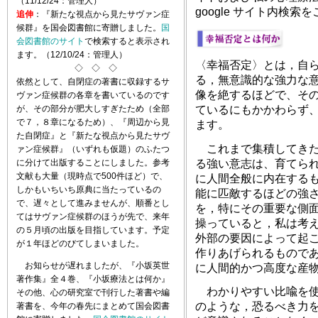
（11/12/24：管理人）
google サイト内検
追伸
：『新たな視点から見たサヴァン症
候群』を国会図書館に寄贈しました。
国
会図書館のサイト
で検索すると表示され
ます。（12/10/24：管理人）
〈幸福否定〉とは，自
◇ ◇ ◇
る，無意識的な強力な
依然として、自閉症の著書に収録するサ
像を絶するほどで、その
ヴァン症候群の各章を書いているのです
が、その部分が肥大しすぎたため（全部
ているにもかかわらず
で７，８章になるため）、『周辺から見
ます。
た自閉症』と『新たな視点から見たサヴ
これまで集積してきた
ァン症候群』（いずれも仮題）のふたつ
る強い意志は、育てら
に分けて出版することにしました。参考
文献も大量（現時点で500件ほど）で、
に人間全般に内在する
しかもいちいち原典に当たっているの
能に匹敵するほどの強
で、遅々として進みませんが、順番とし
を，特にその重要な側
てはサヴァン症候群のほうが先で、来年
操っていると，私は考
の５月頃の出版を目指しています。予定
外部の要因によって起
が１年ほどのびてしまいました。
作りあげられるもので
お知らせが遅れましたが、『小坂英世
に人間的かつ高度な産
著作集』全４巻、『小坂療法とは何か』
わかりやすい比喩を使
その他、心の研究室で刊行した著書や編
のような，恐るべき力
著書を、今年の春先にまとめて国会図書