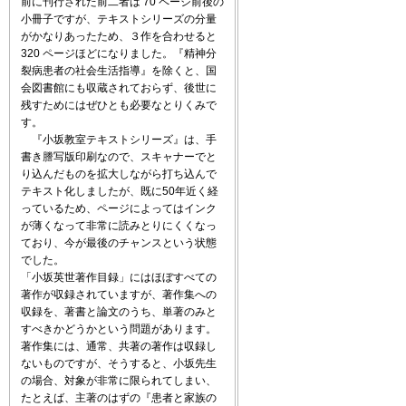
前に刊行された前二者は 70 ページ前後の
小冊子ですが、テキストシリーズの分量
がかなりあったため、３作を合わせると
320 ページほどになりました。『精神分
裂病患者の社会生活指導』を除くと、国
会図書館にも収蔵されておらず、後世に
残すためにはぜひとも必要なとりくみで
す。
『小坂教室テキストシリーズ』は、手
書き謄写版印刷なので、スキャナーでと
り込んだものを拡大しながら打ち込んで
テキスト化しましたが、既に50年近く経
っているため、ページによってはインク
が薄くなって非常に読みとりにくくなっ
ており、今が最後のチャンスという状態
でした。
「小坂英世著作目録」にはほぼすべての
著作が収録されていますが、著作集への
収録を、著書と論文のうち、単著のみと
すべきかどうかという問題があります。
著作集には、通常、共著の著作は収録し
ないものですが、そうすると、小坂先生
の場合、対象が非常に限られてしまい、
たとえば、主著のはずの『患者と家族の